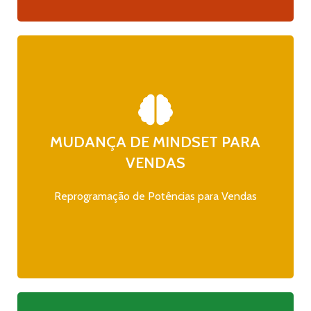
MUDANÇA DE MINDSET PARA
Aplicação de estratégias neurotransformadoras
de crenças limitantes e práticas científicas para
VENDAS
moldar uma mentalidade vendedora eficaz em
impulsionadoras do sucesso.
Reprogramação de Potências para Vendas