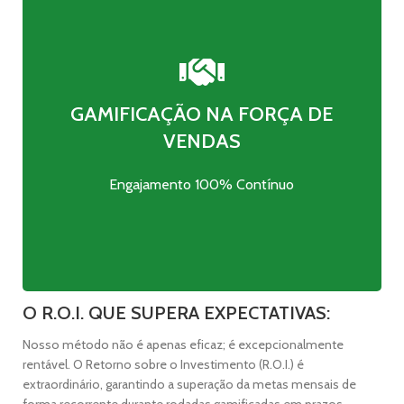
Mapeamento preciso do perfil de toda a equipe,
GAMIFICAÇÃO NA FORÇA DE
utilizando análises avançadas do potencial de
vendas de cada membro das equipes.
VENDAS
Identificação de habilidades individuais, pontos
de atenção e áreas de desenvolvimento.
Engajamento 100% Contínuo
O R.O.I. QUE SUPERA EXPECTATIVAS:
Nosso método não é apenas eficaz; é excepcionalmente
rentável. O Retorno sobre o Investimento (R.O.I.) é
extraordinário, garantindo a superação da metas mensais de