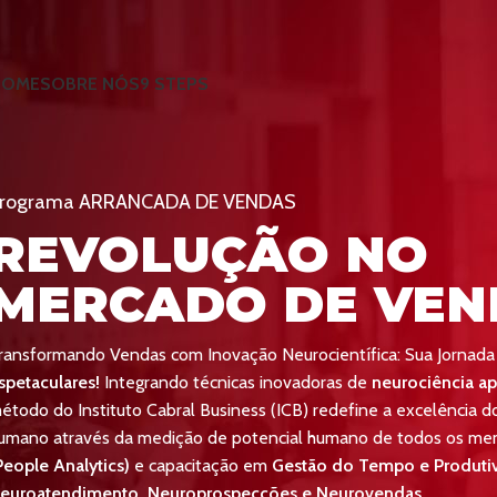
HOME
SOBRE NÓS
9 STEPS
rograma ARRANCADA DE VENDAS
REVOLUÇÃO NO
MERCADO DE VEN
ransformando Vendas com Inovação Neurocientífica: Sua Jornada
spetaculares!
Integrando técnicas inovadoras de
neurociência ap
étodo do Instituto Cabral Business (ICB) redefine a excelência
umano através da medição de potencial humano de todos os me
People Analytics)
e capacitação em
Gestão do Tempo e Produti
euroatendimento, Neuroprospecções e Neurovendas.