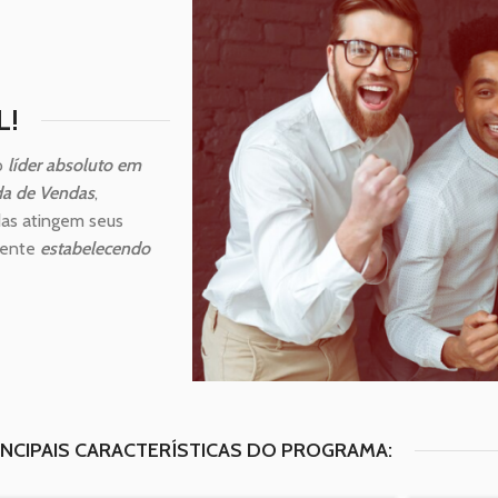
L!
 o
líder absoluto em
da de Vendas
,
as atingem seus
mente
estabelecendo
INCIPAIS CARACTERÍSTICAS DO PROGRAMA: