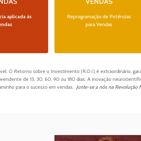
NDAS
VENDAS
e gatilhos mentais
científicas para moldar uma
Foco na otimização
mentalidade vendedora eficaz
ades de vendas em
em impulsionadoras do sucesso.
ia aplicada às
Reprogramação de Potências
to prazo.
endas
para Vendas
l. O Retorno sobre o Investimento (R.O.I.) é extraordinário, ga
eendente de 15, 30, 60, 90 ou 180 dias. A inovação neurocientí
caminho para o sucesso em vendas.
Junte-se a nós na Revolução N