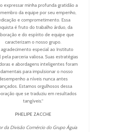
o expressar minha profunda gratidão a
“O impact
 membro da equipe por seu empenho,
Vendas não 
edicação e comprometimento. Essa
express
quista é fruto do trabalho árduo, da
transformaçã
aboração e do espírito de equipe que
motivação e 
caracterizam o nosso grupo.
de vendas. A
agradecimento especial ao Instituto
e de neuroven
 pela parceria valiosa. Suas estratégias
as estratégi
doras e abordagens inteligentes foram
tempo f
damentais para impulsionar o nosso
impulsionar
desempenho a níveis nunca antes
des
cançados. Estamos orgulhosos dessa
boração que se traduziu em resultados
tangíveis.“
HEAD ES e MG
Águia Bra
PHELIPE ZACCHE
or da Divisão Comércio do Grupo Águia