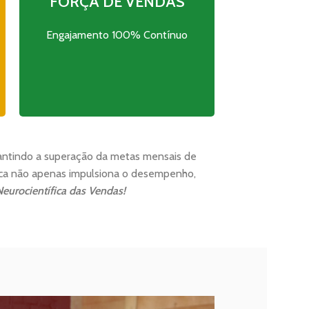
FORÇA DE VENDAS
equipes. Identificação de
habilidades individuais, pontos
de atenção e áreas de
Engajamento 100% Contínuo
desenvolvimento.
rantindo a superação da metas mensais de
fica não apenas impulsiona o desempenho,
eurocientífica das Vendas!